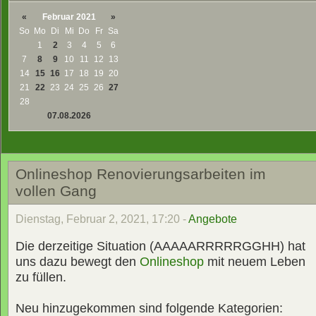
«
Februar 2021
»
So
Mo
Di
Mi
Do
Fr
Sa
1
2
3
4
5
6
7
8
9
10
11
12
13
14
15
16
17
18
19
20
21
22
23
24
25
26
27
28
07.08.2026
Onlineshop Renovierungsarbeiten im
vollen Gang
Dienstag, Februar 2, 2021, 17:20 -
Angebote
Die derzeitige Situation (AAAAARRRRRGGHH) hat
uns dazu bewegt den
Onlineshop
mit neuem Leben
zu füllen.
Neu hinzugekommen sind folgende Kategorien: