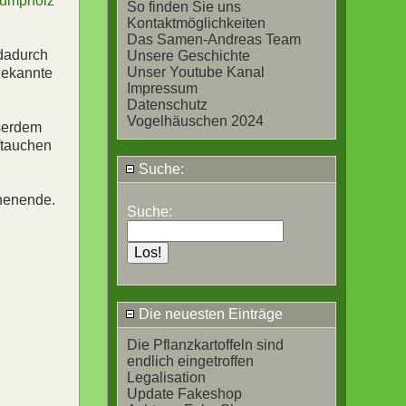
rumpholz
So finden Sie uns
Kontaktmöglichkeiten
Das Samen-Andreas Team
dadurch
Unsere Geschichte
Unser Youtube Kanal
Bekannte
Impressum
Datenschutz
Vogelhäuschen 2024
sserdem
ftauchen
Suche:
chenende.
Suche:
Die neuesten Einträge
Die Pflanzkartoffeln sind
endlich eingetroffen
Legalisation
Update Fakeshop