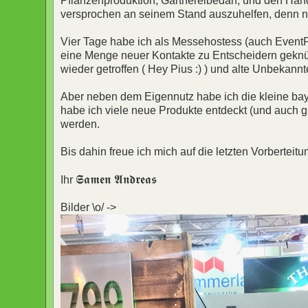
Pflanzenproduktion, Gärtnereibedarf, und den Hand
versprochen an seinem Stand auszuhelfen, denn n
Vier Tage habe ich als Messehostess (auch Event
eine Menge neuer Kontakte zu Entscheidern geknüft
wieder getroffen ( Hey Pius :) ) und alte Unbekannte
Aber neben dem Eigennutz habe ich die kleine bay
habe ich viele neue Produkte entdeckt (und auch g
werden.
Bis dahin freue ich mich auf die letzten Vorbert
𝕾𝖆𝖒𝖊𝖓 𝕬𝖓𝖉𝖗𝖊𝖆𝖘
Ihr
Bilder \o/ ->