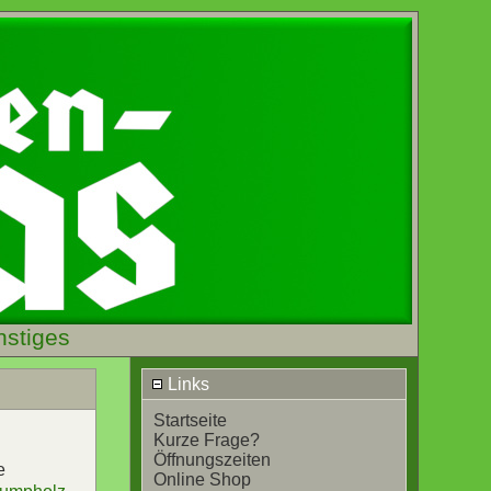
nstiges
Links
Startseite
Kurze Frage?
Öffnungszeiten
e
Online Shop