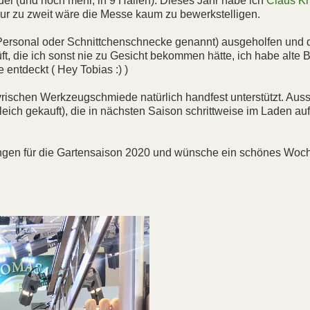
el (und noch mehr, in 9 Hallen). Dieses Jahr habe ich
Claus K
ur zu zweit wäre die Messe kaum zu bewerkstelligen.
Personal oder Schnittchenschnecke genannt) ausgeholfen und 
, die ich sonst nie zu Gesicht bekommen hätte, ich habe alte 
 entdeckt ( Hey Tobias :) )
rischen Werkzeugschmiede natürlich handfest unterstützt. Au
leich gekauft), die in nächsten Saison schrittweise im Laden au
eitungen für die Gartensaison 2020 und wünsche ein schönes Wo