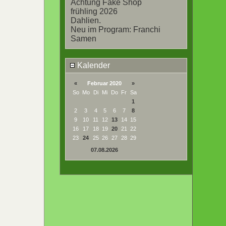
Achtung Fake Shop
frühling 2026
Dahlien.
Neu im Program: Franchi
Samen
Kalender
«
Februar 2020
»
So
Mo
Di
Mi
Do
Fr
Sa
1
2
3
4
5
6
7
8
9
10
11
12
13
14
15
16
17
18
19
20
21
22
23
24
25
26
27
28
29
07.08.2026