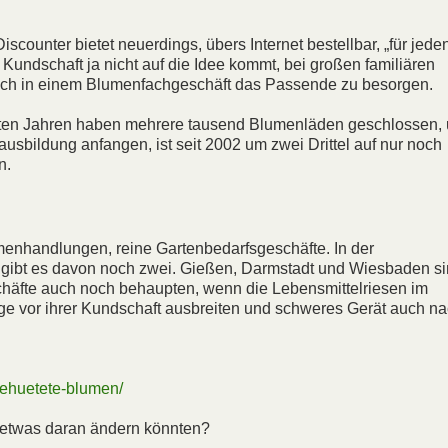
iscounter bietet neuerdings, übers Internet bestellbar, „für jede
e Kundschaft ja nicht auf die Idee kommt, bei großen familiären
sich in einem Blumenfachgeschäft das Passende zu besorgen.
letzten Jahren haben mehrere tausend Blumenläden geschlossen,
nausbildung anfangen, ist seit 2002 um zwei Drittel auf nur noch
n.
enhandlungen, reine Gartenbedarfsgeschäfte. In der
in gibt es davon noch zwei. Gießen, Darmstadt und Wiesbaden s
chäfte auch noch behaupten, wenn die Lebensmittelriesen im
tige vor ihrer Kundschaft ausbreiten und schweres Gerät auch n
behuetete-blumen/
ir etwas daran ändern könnten?