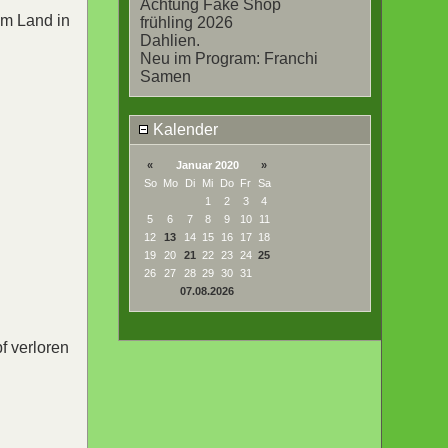
Achtung Fake Shop
om Land in
frühling 2026
Dahlien.
Neu im Program: Franchi
Samen
Kalender
«
Januar 2020
»
So
Mo
Di
Mi
Do
Fr
Sa
1
2
3
4
5
6
7
8
9
10
11
12
13
14
15
16
17
18
19
20
21
22
23
24
25
26
27
28
29
30
31
07.08.2026
f verloren