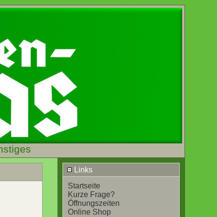
nstiges
Links
Startseite
Kurze Frage?
Öffnungszeiten
Online Shop