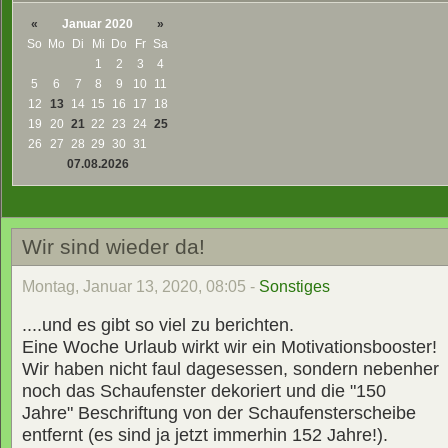
«
Januar 2020
»
So
Mo
Di
Mi
Do
Fr
Sa
1
2
3
4
5
6
7
8
9
10
11
12
13
14
15
16
17
18
19
20
21
22
23
24
25
26
27
28
29
30
31
07.08.2026
Wir sind wieder da!
Montag, Januar 13, 2020, 08:05 -
Sonstiges
....und es gibt so viel zu berichten.
Eine Woche Urlaub wirkt wir ein Motivationsbooster!
Wir haben nicht faul dagesessen, sondern nebenher
noch das Schaufenster dekoriert und die "150
Jahre" Beschriftung von der Schaufensterscheibe
entfernt (es sind ja jetzt immerhin 152 Jahre!).