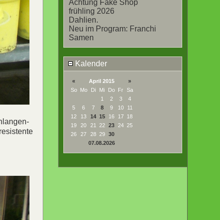
Achtung Fake Shop
frühling 2026
Dahlien.
Neu im Program: Franchi
Samen
Kalender
«
April 2015
»
So
Mo
Di
Mi
Do
Fr
Sa
1
2
3
4
5
6
7
8
9
10
11
12
13
14
15
16
17
18
chlangen-
19
20
21
22
23
24
25
resistente
26
27
28
29
30
07.08.2026