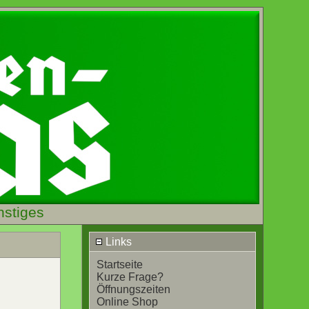
nstiges
Links
Startseite
Kurze Frage?
Öffnungszeiten
Online Shop