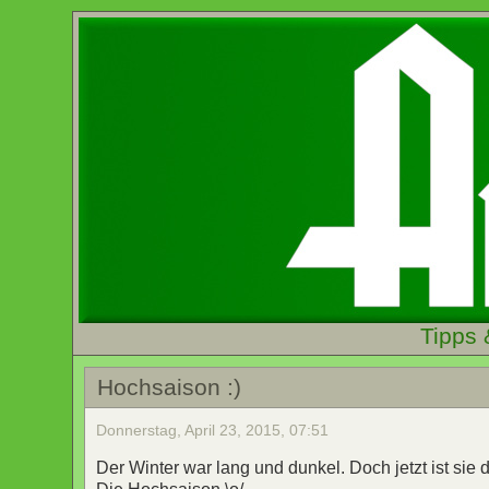
Tipps 
Hochsaison :)
Donnerstag, April 23, 2015, 07:51
Der Winter war lang und dunkel. Doch jetzt ist sie d