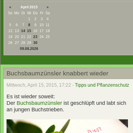
«
April 2015
»
So
Mo
Di
Mi
Do
Fr
Sa
1
2
3
4
5
6
7
8
9
10
11
12
13
14
15
16
17
18
19
20
21
22
23
24
25
26
27
28
29
30
09.08.2026
Buchsbaumzünsler knabbert wieder
Mittwoch, April 15, 2015, 17:22 -
Tipps und Pflanzenschutz
Es ist wieder soweit:
Der
Buchsbaumzünsler
ist geschlüpft und labt sich
an jungen Buchstrieben.