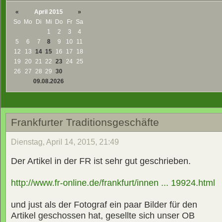
«
April 2015
»
So
Mo
Di
Mi
Do
Fr
Sa
1
2
3
4
5
6
7
8
9
10
11
12
13
14
15
16
17
18
19
20
21
22
23
24
25
26
27
28
29
30
09.08.2026
Frankfurter Traditionsgeschäfte
Dienstag, April 14, 2015, 21:49
Der Artikel in der FR ist sehr gut geschrieben.
http://www.fr-online.de/frankfurt/innen ... 19924.html
und just als der Fotograf ein paar Bilder für den
Artikel geschossen hat, gesellte sich unser OB