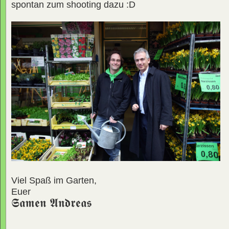
spontan zum shooting dazu :D
Viel Spaß im Garten,
Euer
𝕾𝖆𝖒𝖊𝖓 𝕬𝖓𝖉𝖗𝖊𝖆𝖘